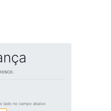
ança
nosco.
ao lado no campo abaixo