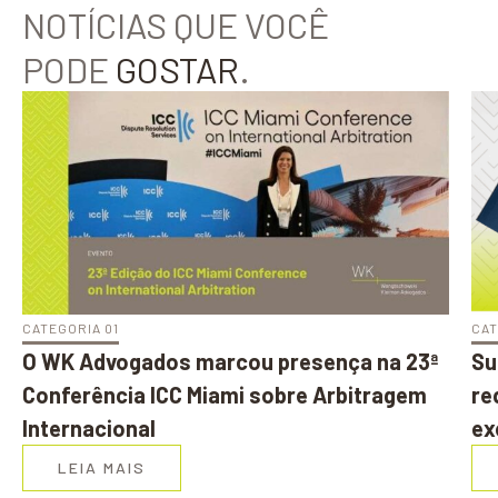
NOTÍCIAS QUE VOCÊ
PODE
GOSTAR
.
CATEGORIA 01
CAT
O WK Advogados marcou presença na 23ª
Su
Conferência ICC Miami sobre Arbitragem
re
Internacional
ex
LEIA MAIS