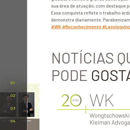
sua área de atuação, com destaque pa
Essa conquista reflete o trabalho á
demonstra diariamente. Parabenizamo
h
h
h
#
WK
#
Reconhecimento
#
LexologyIn
a
a
a
s
s
s
h
h
h
NOTÍCIAS Q
t
t
t
a
a
a
g
g
g
PODE
GOST
01
02
03
04