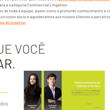
ra a categoria Commercial Litigation.
rduo de toda a equipe, assim como o profundo conhecimento 
s nosso sócio e agradecemos aos nossos clientes e parceiros 
h
dex
#
Litigation
a
s
h
UE VOCÊ
t
a
g
AR
.