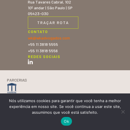
Rua Tavares Cabral, 102
10º andar | São Paulo | SP
05423-030
TRAÇAR ROTA
CONTATO
wk@wkadvogados.com
+55 11 3818 5555
+55 11 3818 5556
REDES SOCIAIS
PARCERIAS
CERTIFICAÇÕES
Nós utilizamos cookies para garantir que você tenha a melhor
experiência em nosso site. Se você continua a usar este site,
assumimos que você está satisfeito.
Ⓒ WK Advogados 2025 todos os direitos reservados
Ok