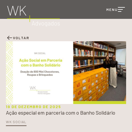
MENU
VOLTAR
FALE COM O
WK
19 DE DEZEMBRO DE 2025
Ação especial em parceria com o Banho Solidário
WK SOCIAL