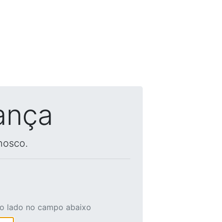
ança
nosco.
ao lado no campo abaixo