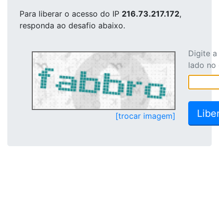
Para liberar o acesso
do IP
216.73.217.172
,
responda ao desafio abaixo.
Digite 
lado no
[trocar imagem]