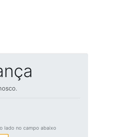
ança
nosco.
ao lado no campo abaixo