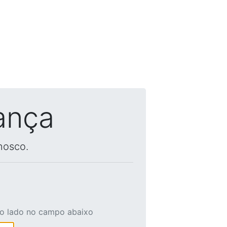
ança
nosco.
ao lado no campo abaixo