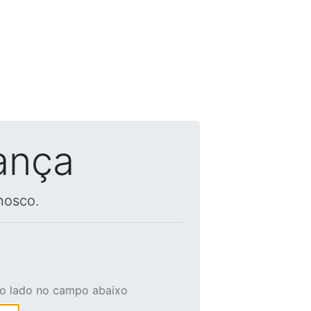
ança
nosco.
ao lado no campo abaixo