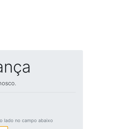
ança
nosco.
ao lado no campo abaixo