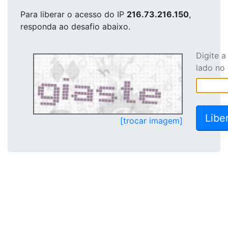
Para liberar o acesso
do IP
216.73.216.150
,
responda ao desafio abaixo.
Digite 
lado no
[trocar imagem]